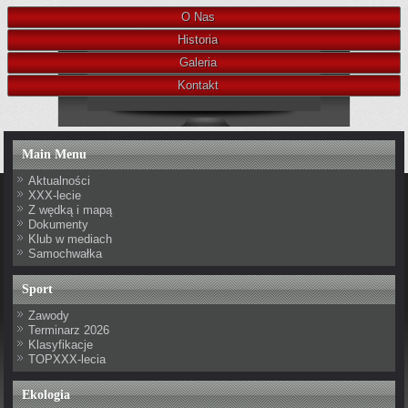
O Nas
Historia
Galeria
Kontakt
Main Menu
Aktualności
XXX-lecie
Z wędką i mapą
Dokumenty
Klub w mediach
Samochwałka
Sport
Zawody
Terminarz 2026
Klasyfikacje
TOPXXX-lecia
Ekologia