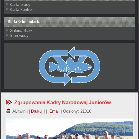
Karta pracy
Karta kontroli
Biała Głuchołaska
Galeria Białki
Stan wody
Zgrupowanie Kadry Narodowej Juniorów
ALitwin
|
| Drukuj |
|
Email
| Odsłony: 21016