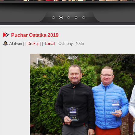
Puchar Ostatka 2019
ALitwin
|
| Drukuj |
|
Email
| Odsłony: 4085