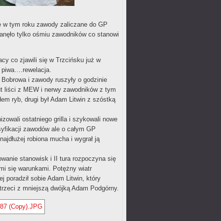
ie w tym roku zawody zaliczane do GP
anęło tylko ośmiu zawodników co stanowi
cy co zjawili się w Trzcińsku już w
a piwa….rewelacja.
o Bobrowa i zawody ruszyły o godzinie
zut liści z MEW i nerwy zawodników z tym
em ryb, drugi był Adam Litwin z szóstką
owali ostatniego grilla i szykowali nowe
asyfikacji zawodów ale o całym GP
najdłużej robiona mucha i wygrał ją
owanie stanowisk i II tura rozpoczyna się
ymi się warunkami. Potężny wiatr
 poradził sobie Adam Litwin, który
 trzeci z mniejszą dwójką Adam Podgórny.