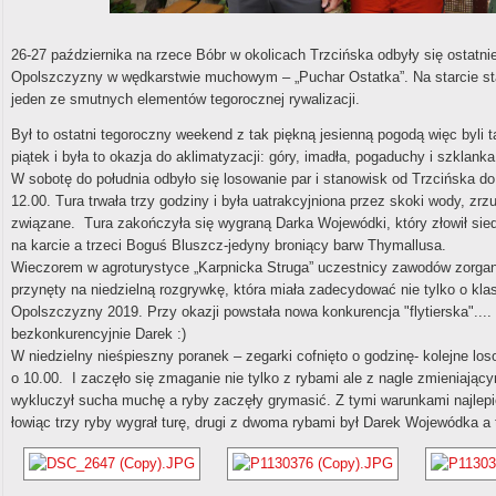
26-27 października na rzece Bóbr w okolicach Trzcińska odbyły się ostatn
Opolszczyzny w wędkarstwie muchowym – „Puchar Ostatka”. Na starcie st
jeden ze smutnych elementów tegorocznej rywalizacji.
Był to ostatni tegoroczny weekend z tak piękną jesienną pogodą więc byli ta
piątek i była to okazja do aklimatyzacji: góry, imadła, pogaduchy i szklank
W sobotę do południa odbyło się losowanie par i stanowisk od Trzcińska d
12.00. Tura trwała trzy godziny i była uatrakcyjniona przez skoki wody, zr
związane. Tura zakończyła się wygraną Darka Wojewódki, który złowił sied
na karcie a trzeci Boguś Bluszcz-jedyny broniący barw Thymallusa.
Wieczorem w agroturystyce „Karpnicka Struga” uczestnicy zawodów zorganiz
przynęty na niedzielną rozgrywkę, która miała zadecydować nie tylko o kl
Opolszczyzny 2019. Przy okazji powstała nowa konkurencja "flytierska".... 
bezkonkurencyjnie Darek :)
W niedzielny nieśpieszny poranek – zegarki cofnięto o godzinę- kolejne los
o 10.00. I zaczęło się zmaganie nie tylko z rybami ale z nagle zmieniając
wykluczył sucha muchę a ryby zaczęły grymasić. Z tymi warunkami najlepiej
łowiąc trzy ryby wygrał turę, drugi z dwoma rybami był Darek Wojewódka a