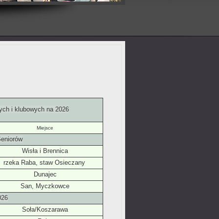
ych i klubowych na 2026
Miejsce
Seniorów
Wisła i Brennica
rzeka Raba, staw Osieczany
Dunajec
San, Myczkowce
026
Soła/Koszarawa