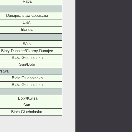
Raba
Dunajec, staw Łopuszna
USA
Irlandia
Wisła
Biały Dunajec/Czarny Dunajec
Biała Głuchołaska
San/Bóbr
rstwa
Biała Głuchołaska
Biała Głuchołaska
Bóbr/Kwisa
San
Biała Głuchołaska