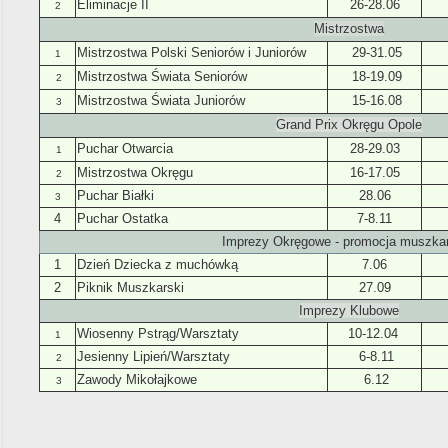
Eliminacje II
26-28.06
2
Mistrzostwa
Mistrzostwa Polski Seniorów i Juniorów
29-31.05
1
Mistrzostwa Świata Seniorów
18
-19.09
2
Mistrzostwa Świata Juniorów
15-16.08
3
Grand Prix Okręgu Opole
Puchar Otwarcia
28-29.03
1
Mistrzostwa Okręgu
16-17.05
2
Puchar Białki
28.06
3
4
Puchar Ostatka
7-8.11
Imprezy Okręgowe - promocja muszka
1
Dzień Dziecka z muchówką
7.06
2
Piknik Muszkarski
27.09
Imprezy Klubowe
Wiosenny Pstrąg/Warsztaty
10-12.04
1
Jesienny Lipień/Warsztaty
6-8.11
2
Zawody Mikołajkowe
6.12
3