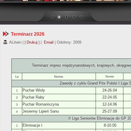
Terminarz 2026
ALitwin
|
| Drukuj |
|
Email
| Odsłony: 2009
Terminarz imprez międzynarodowych, krajowych, okręgow
Lp
Nazwa
Termin
Zawody z cyklu Grand Prix Polski I Liga 
Puchar Wisły
24-26.04
1
Puchar Raby
22-24.05
2
Puchar Romaniszyna
12-14.06
3
Jesienny Lipień Sanu
25-27.09
4
II Liga Seniorów Eliminacje do GP 2
Eliminacje I
8
-10.05
1