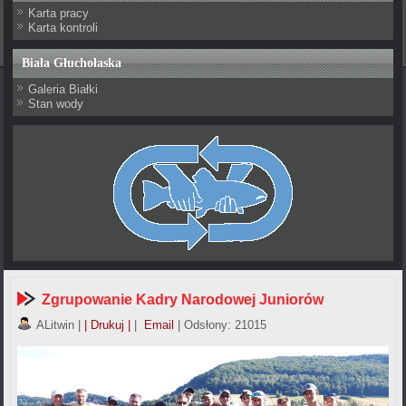
Karta pracy
Karta kontroli
Biała Głuchołaska
Galeria Białki
Stan wody
Zgrupowanie Kadry Narodowej Juniorów
ALitwin
|
| Drukuj |
|
Email
| Odsłony: 21015