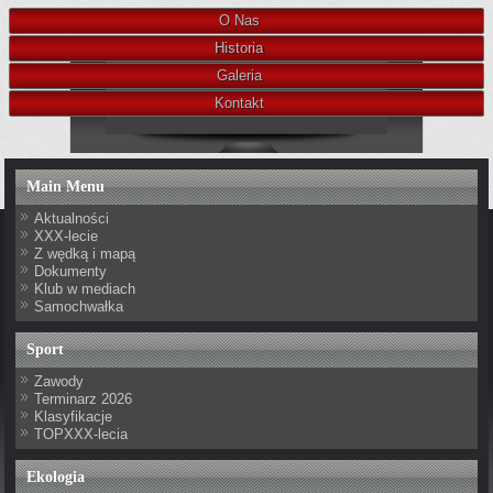
O Nas
Historia
Galeria
Kontakt
Main Menu
Aktualności
XXX-lecie
Z wędką i mapą
Dokumenty
Klub w mediach
Samochwałka
Sport
Zawody
Terminarz 2026
Klasyfikacje
TOPXXX-lecia
Ekologia