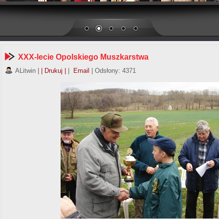
XXX-lecie Opolskiego Muszkarstwa
ALitwin
|
| Drukuj |
|
Email
| Odsłony: 4371