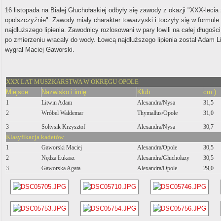
16 listopada na Białej Głuchołaskiej odbyły się zawody z okazji "XXX-lec
opolszczyźnie". Zawody miały charakter towarzyski i toczyły się w formule
najdłuższego lipienia.
Zawodnicy rozlosowani w pary łowili na całej długości 
po zmierzeniu wracały do wody. Łowcą najdłuższego lipienia został Adam Lit
wygrał Maciej Gaworski
.
XXX LAT MUSZKARSTWA W OKRĘGU OPOLE
Miejsce
Nazwisko i imię
Klub
cm:)
1
Litwin Adam
Alexandra/Nysa
31,5
2
Wróbel Waldemar
Thymallus/Opole
31,0
3
Sołtysik Krzysztof
Alexandra/Nysa
30,7
Klasyfikacja kadetów
1
Gaworski Maciej
Alexandra/Opole
30,5
2
Nędza Łukasz
Alexandra/Głuchołazy
30,5
3
Gaworska Agata
Alexandra/Opole
29,0