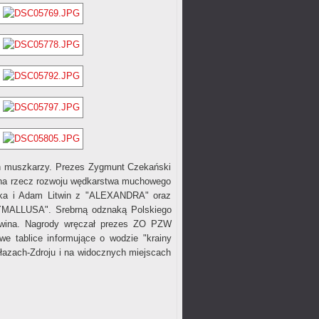
ch muszkarzy. Prezes Zygmunt Czekański
 na rzecz rozwoju wędkarstwa muchowego
ódka i Adam Litwin z "ALEXANDRA" oraz
HYMALLUSA". Srebrną odznaką Polskiego
twina. Nagrody wręczał prezes ZO PZW
 tablice informujące o wodzie "krainy
hołazach-Zdroju i na widocznych miejscach