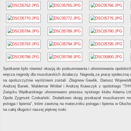
Spotkanie było również okazją do podsumowania i uhonorowania opolski
wręcza nagrody dla muszkarskich działaczy. Nagrodą za pracę społeczną
na opolszczyźnie wyróżnieni zostali: Zbigniew Gawlik, Dariusz Wojew
Andrzej Banek, Waldemar Wróbel i Andrzej Krawczyk z opolskiego "T
Związku Wędkarskiego uhonorowano prezesa nyskiego klubu Adama Li
Opole Zygmunt Czekański. Dodatkowo okręg przekazał muszkarzom nowe
pstrąga i lipienia", które zawisną na mateczniku pstrąga i lipienia w Głuc
na całej długości naszej pięknej rzeki.