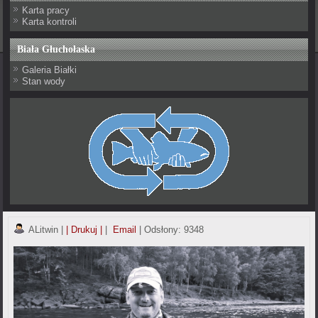
Karta pracy
Karta kontroli
Biała Głuchołaska
Galeria Białki
Stan wody
ALitwin
|
| Drukuj |
|
Email
| Odsłony: 9348