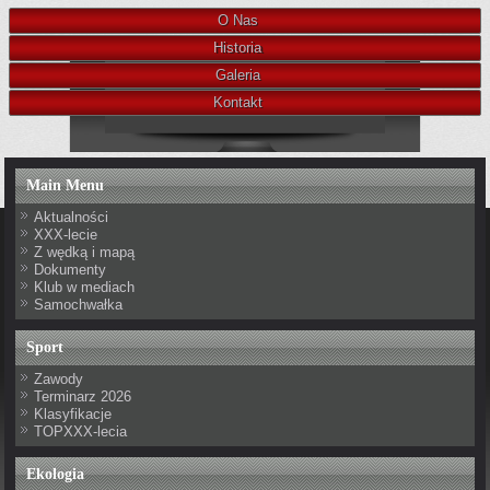
O Nas
Historia
Galeria
Kontakt
Main Menu
Aktualności
XXX-lecie
Z wędką i mapą
Dokumenty
Klub w mediach
Samochwałka
Sport
Zawody
Terminarz 2026
Klasyfikacje
TOPXXX-lecia
Ekologia