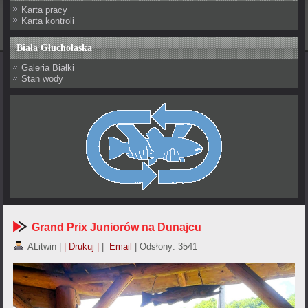
Karta pracy
Karta kontroli
Biała Głuchołaska
Galeria Białki
Stan wody
Grand Prix Juniorów na Dunajcu
ALitwin
|
| Drukuj |
|
Email
| Odsłony: 3541