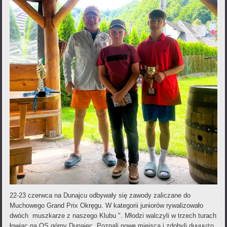
22-23 czerwca na Dunajcu odbywały się zawody zaliczane do
Muchowego Grand Prix Okręgu. W kategorii juniorów rywalizowało
dwóch muszkarze z naszego Klubu ". Młodzi walczyli w trzech turach
łowiąc na OS górny Dunajec. Poznali nowe miejsca i zdobyli duuuużo