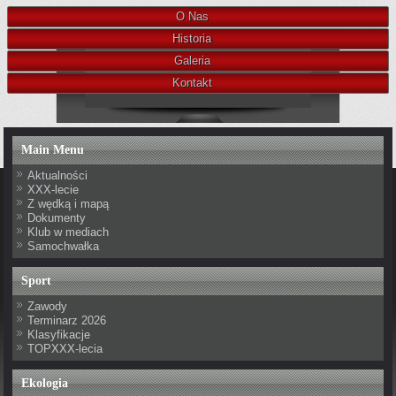
O Nas
Historia
Galeria
Kontakt
Main Menu
Aktualności
XXX-lecie
Z wędką i mapą
Dokumenty
Klub w mediach
Samochwałka
Sport
Zawody
Terminarz 2026
Klasyfikacje
TOPXXX-lecia
Ekologia