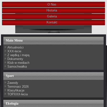
O Nas
Historia
Galeria
Kontakt
Main Menu
Aktualności
XXX-lecie
Z wędką i mapą
Dokumenty
Klub w mediach
Samochwałka
Sport
Zawody
Terminarz 2026
Klasyfikacje
TOPXXX-lecia
Ekologia