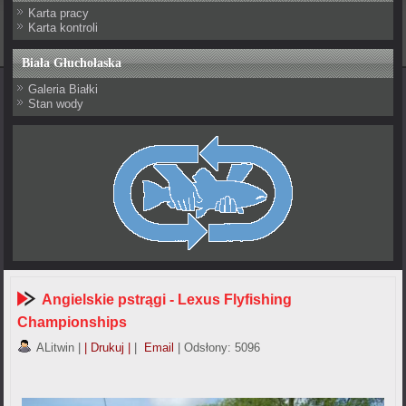
Karta pracy
Karta kontroli
Biała Głuchołaska
Galeria Białki
Stan wody
Angielskie pstrągi - Lexus Flyfishing
Championships
ALitwin
|
| Drukuj |
|
Email
| Odsłony: 5096