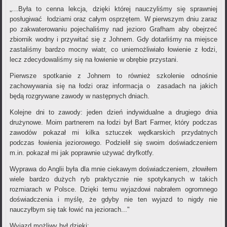
„…Była to cenna lekcja, dzięki której nauczyliśmy się sprawniej
posługiwać łodziami oraz całym osprzętem. W pierwszym dniu zaraz
po zakwaterowaniu pojechaliśmy nad jezioro Grafham aby obejrzeć
zbiornik wodny i przywitać się z Johnem. Gdy dotarliśmy na miejsce
zastaliśmy bardzo mocny wiatr, co uniemożliwiało łowienie z łodzi,
lecz zdecydowaliśmy się na łowienie w obrębie przystani.
Pierwsze spotkanie z Johnem to również szkolenie odnośnie
zachowywania się na łodzi oraz informacja o zasadach na jakich
będą rozgrywane zawody w następnych dniach.
Kolejne dni to zawody: jeden dzień indywidualne a drugiego dnia
drużynowe. Moim partnerem na łodzi był Bart Farmer, który podczas
zawodów pokazał mi kilka sztuczek wędkarskich przydatnych
podczas łowienia jeziorowego. Podzielił się swoim doświadczeniem
m.in. pokazał mi jak poprawnie używać dryfkotfy.
Wyprawa do Anglii była dla mnie ciekawym doświadczeniem, złowiłem
wiele bardzo dużych ryb praktycznie nie spotykanych w takich
rozmiarach w Polsce. Dzięki temu wyjazdowi nabrałem ogromnego
doświadczenia i myślę, że gdyby nie ten wyjazd to nigdy nie
nauczyłbym się tak łowić na jeziorach..."
Wyjazd możliwy był dzięki: