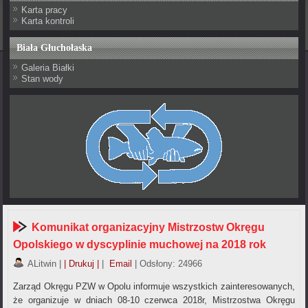
Karta pracy
Karta kontroli
Biała Głuchołaska
Galeria Białki
Stan wody
Komunikat organizacyjny Mistrzostw Okręgu
Opolskiego w dyscyplinie muchowej na 2018 rok
ALitwin
|
| Drukuj |
|
Email
| Odsłony: 24966
Zarząd Okręgu PZW w Opolu informuje wszystkich zainteresowanych,
że organizuje w dniach 08-10 czerwca 2018r, Mistrzostwa Okręgu