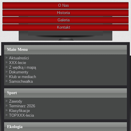
O Nas
Historia
Galeria
Kontakt
Main Menu
Aktualności
XXX-lecie
Z wędką i mapą
Dokumenty
Klub w mediach
Samochwałka
Sport
Zawody
Terminarz 2026
Klasyfikacje
TOPXXX-lecia
Ekologia