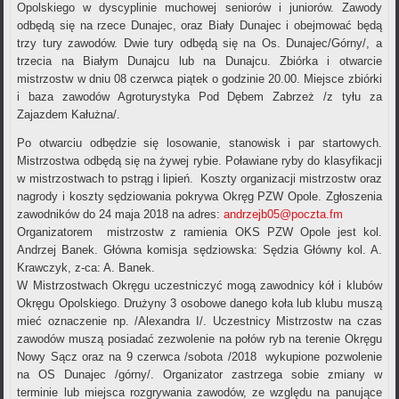
Opolskiego w dyscyplinie muchowej seniorów i juniorów. Zawody
odbędą się na rzece Dunajec, oraz Biały Dunajec i obejmować będą
trzy tury zawodów. Dwie tury odbędą się na Os. Dunajec/Górny/, a
trzecia na Białym Dunajcu lub na Dunajcu. Zbiórka i otwarcie
mistrzostw w dniu 08 czerwca piątek o godzinie 20.00. Miejsce zbiórki
i baza zawodów Agroturystyka Pod Dębem Zabrzeż /z tyłu za
Zajazdem Kałużna/.
Po otwarciu odbędzie się losowanie, stanowisk i par startowych.
Mistrzostwa odbędą się na żywej rybie. Poławiane ryby do klasyfikacji
w mistrzostwach to pstrąg i lipień. Koszty organizacji mistrzostw oraz
nagrody i koszty sędziowania pokrywa Okręg PZW Opole. Zgłoszenia
zawodników do 24 maja 2018 na adres:
andrzejb05@poczta.fm
Organizatorem mistrzostw z ramienia OKS PZW Opole jest kol.
Andrzej Banek. Główna komisja sędziowska: Sędzia Główny kol. A.
Krawczyk, z-ca: A. Banek.
W Mistrzostwach Okręgu uczestniczyć mogą zawodnicy kół i klubów
Okręgu Opolskiego. Drużyny 3 osobowe danego koła lub klubu muszą
mieć oznaczenie np. /Alexandra I/. Uczestnicy Mistrzostw na czas
zawodów muszą posiadać zezwolenie na połów ryb na terenie Okręgu
Nowy Sącz oraz na 9 czerwca /sobota /2018 wykupione pozwolenie
na OS Dunajec /górny/. Organizator zastrzega sobie zmiany w
terminie lub miejsca rozgrywania zawodów, ze względu na panujące