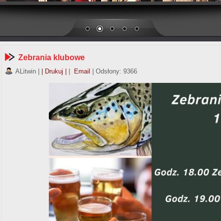
Zebrania klubowe
ALitwin
|
| Drukuj |
|
Email
| Odsłony: 9366